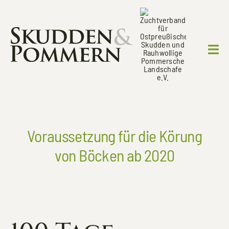
Zum
Inhalt
springen
Togg
Navi
WILLKOMMEN
ÜBER UNS
Voraussetzung für die Körung
ZUCHT & HALTUNG
von Böcken ab 2020
WOLLKONTOR
TIERVERMITTLUNG
AKTUELLES