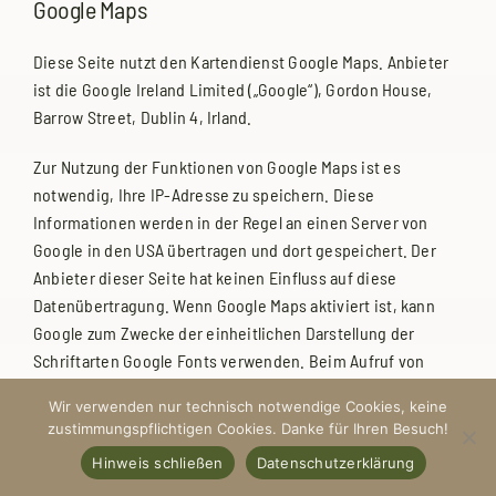
Google Maps
Diese Seite nutzt den Kartendienst Google Maps. Anbieter
ist die Google Ireland Limited („Google“), Gordon House,
Barrow Street, Dublin 4, Irland.
Zur Nutzung der Funktionen von Google Maps ist es
notwendig, Ihre IP-Adresse zu speichern. Diese
Informationen werden in der Regel an einen Server von
Google in den USA übertragen und dort gespeichert. Der
Anbieter dieser Seite hat keinen Einfluss auf diese
Datenübertragung. Wenn Google Maps aktiviert ist, kann
Google zum Zwecke der einheitlichen Darstellung der
Schriftarten Google Fonts verwenden. Beim Aufruf von
Google Maps lädt Ihr Browser die benötigten Web Fonts in
Wir verwenden nur technisch notwendige Cookies, keine
ihren Browsercache, um Texte und Schriftarten korrekt
zustimmungspflichtigen Cookies. Danke für Ihren Besuch!
anzuzeigen.
Hinweis schließen
Datenschutzerklärung
Die Nutzung von Google Maps erfolgt im Interesse einer