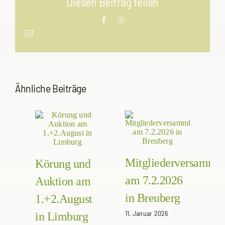
Diesen Beitrag teilen
Facebook
WhatsApp
E-
Mail
Ähnliche Beiträge
B
Mitgliederversamml
br
Körung und
am 7.2.2026
a
Auktion am
in Breuberg
27.
1.+2.August
11. Januar 2026
in Limburg